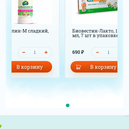
Бифилин-М сладкий,
Биовестин-Лакто, 12
200 г
мл, 7 шт в упаковке
99 ₽
690 ₽
В корзину
В корзину