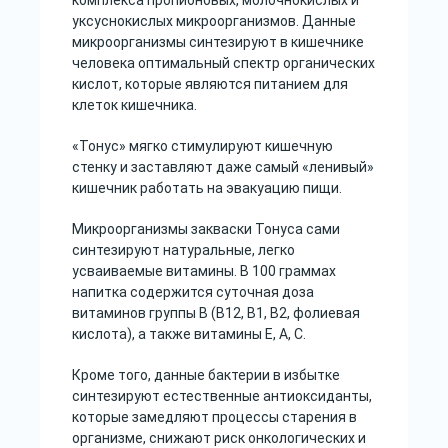
комплекса пропионовых, молочнокислых и
уксуснокислых микроорганизмов. Данные
микроорганизмы синтезируют в кишечнике
человека оптимальный спектр органических
кислот, которые являются питанием для
клеток кишечника.
«Тонус» мягко стимулируют кишечную
стенку и заставляют даже самый «ленивый»
кишечник работать на эвакуацию пищи.
Микроорганизмы закваски Тонуса сами
синтезируют натуральные, легко
усваиваемые витамины. В 100 граммах
напитка содержится суточная доза
витаминов группы В (В12, В1, В2, фолиевая
кислота), а также витамины Е, А, С.
Кроме того, данные бактерии в избытке
синтезируют естественные антиоксиданты,
которые замедляют процессы старения в
организме, снижают риск онкологических и