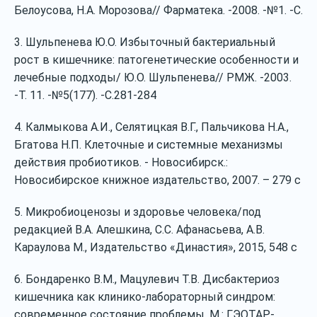
Белоусова, Н.А. Морозова// Фарматека. ‐2008. ‐№1. ‐С.
3. Шульпенева Ю.О. Избыточный бактериальный
рост в кишечнике: патогенетические особенности и
лечебные подходы/ Ю.О. Шульпенева// РМЖ. ‐2003.
‐Т. 11. ‐№5(177). ‐С.281‐284
4. Калмыкова А.И., Селятицкая В.Г., Пальчикова Н.А.,
Бгатова Н.П. Клеточные и системные механизмы
действия пробиотиков. ‐ Новосибирск.:
Новосибирское книжное издательство, 2007. – 279 с
5. Микробиоценозы и здоровье человека/под
редакцией В.А. Алешкина, С.С. Афанасьева, А.В.
Караулова М., Издательство «Династия», 2015, 548 с
6. Бондаренко В.М., Мацулевич Т.В. Дисбактериоз
кишечника как клинико‐лабораторный синдром:
современное состояние проблемы. М.: ГЭОТАР‐