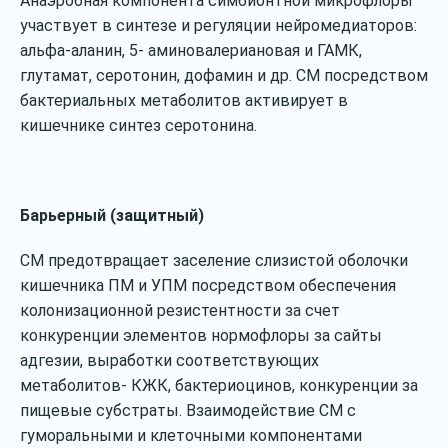
Анаэробная компонента симбионтной микрофлоры
участвует в синтезе и регуляции нейромедиаторов:
альфа‐аланин, 5‐ аминовалериановая и ГАМК,
глутамат, серотонин, дофамин и др. СМ посредством
бактериальных метаболитов активирует в
кишечнике синтез серотонина.
Барьерный (защитный)
СМ предотвращает заселение слизистой оболочки
кишечника ПМ и УПМ посредством обеспечения
колонизационной резистентности за счет
конкуренции элементов нормофлоры за сайты
адгезии, выработки соответствующих
метаболитов‐ КЖК, бактериоцинов, конкуренции за
пищевые субстраты. Взаимодействие СМ с
гуморальными и клеточными компонентами