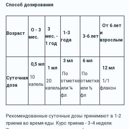
Способ дозирования
От 6 лет
3
О - 3
1-3
и
Возраст
мес. -
3-6 лет
мес.
года
взрослым
1 год
3 мл
6 мл
0,5 мл
1 мл
12 мл
По
По
10
Суточная
20
отметке
отметке
1/1
капель
доза
капель
или ¼
или ½
флакон
фл.
фл
Рекомендованные суточные дозы принимают в 1‐2
приема во время еды. Курс приема ‐ 3‐4 недели.