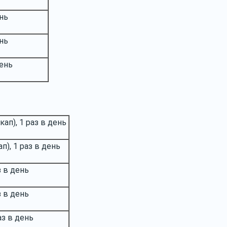
ень
ень
день
кап), 1 раз в день
п), 1 раз в день
з в день
з в день
аз в день