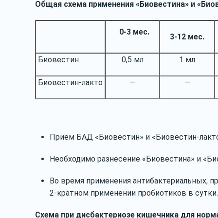
Общая схема применения
«Биовестина» и «Био
0-3 мес.
3-12 мес.
Биовестин
0,5 мл
1 мл
Биовестин-лакто
—
—
Прием БАД «Биовестин» и «Биовестин-лакто» 
Необходимо разнесение «Биовестина» и «Био
Во время применения антибактериальных, пр
2-кратном применении пробиотиков в сутки
Схема при дисбактериозе кишечника
для норм