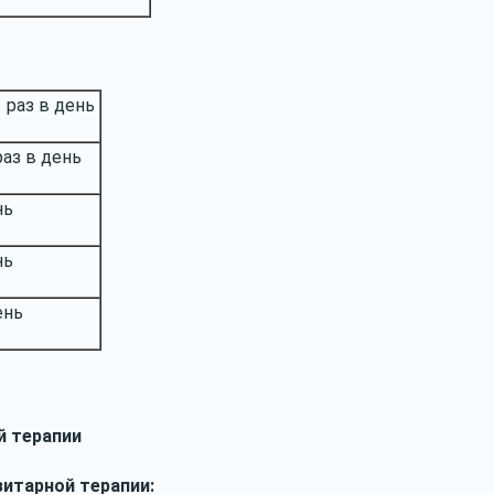
1 раз в день
раз в день
нь
нь
ень
й терапии
зитарной терапии: