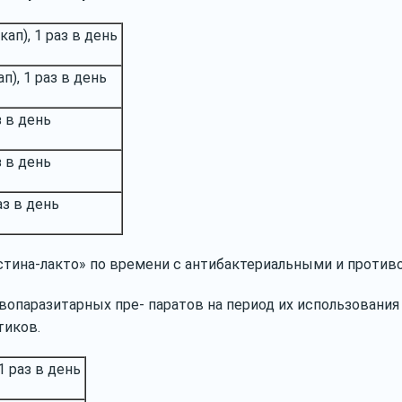
кап), 1 раз в день
п), 1 раз в день
з в день
з в день
аз в день
тина-лакто» по времени с антибактериальными и противоп
опаразитарных пре- паратов на период их использования 
тиков.
 1 раз в день