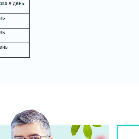
 раз в день
ень
ень
день