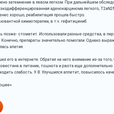
лено затемнение в левом легком. При дальнейшем обслед
низкодифференцированная аденокарцинома легкого, Т2аN2M
ренес хорошо, реабилитация прошла быстро.
ювантной химиотерапии, в т.ч. гефитициниб.
уть позже- стоматит. Использовали разные средства, в п
Конечно, препараты значительно помогали. Однако выра
лась апатия.
ел его в интернете. Обратил на него внимание из-за того,
иовестина в питание, тошнота и рвота еще дополнительно
одить слабость. У В. Улучшился аппетит, повысилось каче
ошее».