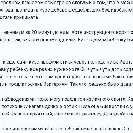
чередном плановом осмотре со словами о том, что в ме
олгода пропивать курс добавок, содержащих бифидобактер
 стали принимать.
 минимум за 20 минут до еды. Хотя инструкция говорит 
енно так, как она рекомендовала. Как я давала ребенку Б
йти еще один курс профилактики через полгода не выйдет
вку ребенку всё равно нужно хотя бы чуть-чуть дать со
й кто его знает, что там происходит с полезными бактери
 ли продлит жизнь бактериям. Так что, решено было давать
и наблюдениями тоже могу поделится из личного опыта. Как
 потихоньку капала дочке в ротик. Пила она Биовестин с 
ь нейтрально-приятный, напоминает ряженку. Для удобств
ть повышение иммунитета у ребенка мне пока сложно. С 