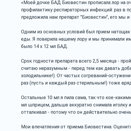
«Моей дочке БАД Биовестин прописала лор на о
профилактику респираторных инфекций: раз в п
предложила нам препарат "Биовестин", его мы и
Одним из основных условий был прием натощак -
еды. Я поверила нашему лору и мы принимали им
было 14 х 12 мл БАД.
Срок годности препарата всего 2,5 месяца - про
считаю неразумным - перед тем как давать доба
холодильнике!). От частых согреваний-остужени
раз (пусть и каждый раз стерильным!) тоже вряд
Остальные 10 мл я пила сама, так что кое-каким
мл шприцем, дальше аккуратно снимала иголку и
отталкивал - потому что он действительно очен
Мои впечатления от приема Биовестина. Оцени