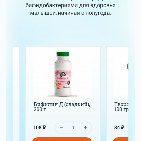
бифидобактериями для здоровья
малышей, начиная с полугода.
с
Бифилин Д (сладкий),
Творог дет
и,
200 г
100 гр
108 ₽
84 ₽