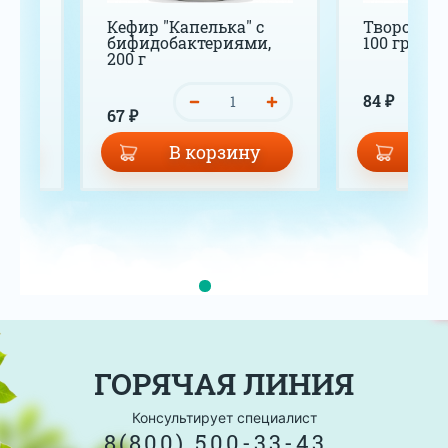
200 г
Кефир "Капелька" с
Творог дет
бифидобактериями,
100 гр
200 г
84 ₽
67 ₽
у
В корзину
В 
ГОРЯЧАЯ ЛИНИЯ
Консультирует специалист
8(800) 500-33-43