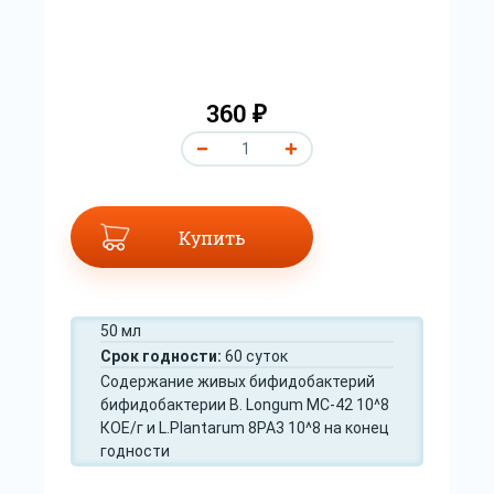
360 ₽
Купить
50 мл
Срок годности:
60 суток
Содержание живых бифидобактерий
бифидобактерии B. Longum MC-42 10^8
КОЕ/г и L.Plantarum 8PA3 10^8 на конец
годности