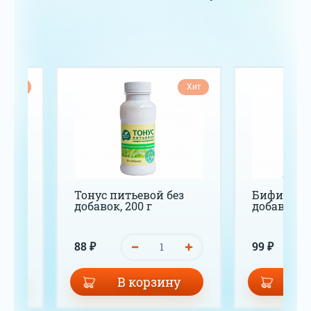
Хит
Хит
л
Тонус питьевой без
Бифилин-
добавок, 200 г
добавок, 2
88 ₽
99 ₽
у
В корзину
В 